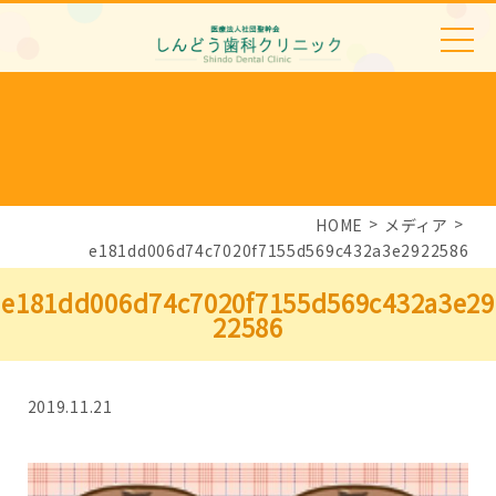
HOME
メディア
e181dd006d74c7020f7155d569c432a3e2922586
e181dd006d74c7020f7155d569c432a3e29
22586
2019.11.21