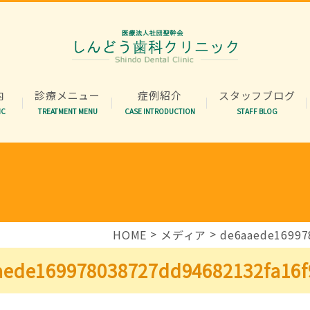
内
診療メニュー
症例紹介
スタッフブログ
IC
TREATMENT MENU
CASE INTRODUCTION
STAFF BLOG
HOME
メディア
de6aaede16997
aede169978038727dd94682132fa16f