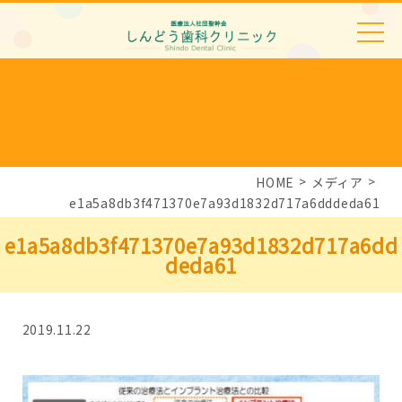
HOME
メディア
e1a5a8db3f471370e7a93d1832d717a6dddeda61
e1a5a8db3f471370e7a93d1832d717a6dd
deda61
2019.11.22