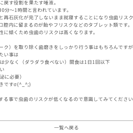
に戻す役割を果たす唾液。
30分〜1時間と言われています。
と再石灰化が完了しないまま就寝することになり虫歯リスク
口腔内に留まるのが飴やフリスクなどのタブレット類です。
性に傾くため虫歯のリスクは高くなります。
ーク）を取り除く歯磨きをしっかり行う事はもちろんです
たい事は
数は少なく（ダラダラ食べない）間食は1日1回以下
ない
分泌に必要）
すσ(^_^;)
する事で虫歯のリスクが低くなるので意識してみてくださ
一覧へ戻る