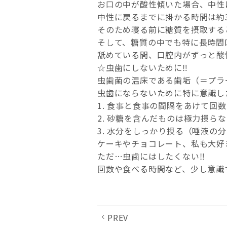
お口の中が酸性傾いた場合、中性
中性に戻るまでに掛かる時間は約
そのため寝る前に糖質を摂取する
そして、糖質の中でも特に長時間
舐めている間、口腔内がずっと酸
☆虫歯にしないために‼︎
虫歯菌の温床である歯垢（＝プラ
虫歯にならないために特に意識し
1. 食事と食事の間隔をあけて回
2. 砂糖を含んだものは極力摂ら
3. 水分をしっかり摂る（唾液の
ケーキやチョコレート、私も大好きで
ただ…虫歯にはしたくない‼︎
回数や食べる時間など、少し意識
PREV