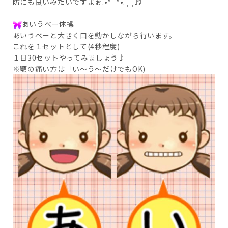
防にも良いみたいですよぉ.•*¨*•.¸¸♬
あいうべー体操
あいうべーと大きく口を動かしながら行います。
これを１セットとして(4秒程度)
１日30セットやってみましょう♪
※顎の痛い方は「い～う～だけでもOK)