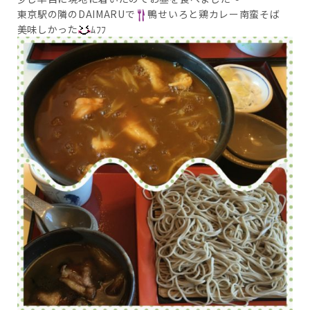
東京駅の隣のDAIMARUで
鴨せいろと鶏カレー南蛮そば
美味しかった
ﾑﾌﾌ